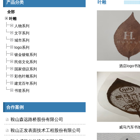
产品分类
叶雕
全部
叶雕
人物系列
文字系列
城市系列
logo系列
镀金镀银系列
民俗文化系列
酒店logo书
国家倡议系列
彩色叶雕系列
建党百年系列
书签系列
合作案例
鞍山森远路桥股份有限公司
威马汽车书
鞍山正发表面技术工程股份有限公司