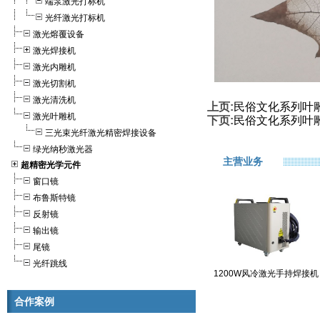
端泵激光打标机
光纤激光打标机
激光熔覆设备
激光焊接机
激光内雕机
激光切割机
激光清洗机
上页:
民俗文化系列叶
激光叶雕机
下页:
民俗文化系列叶
三光束光纤激光精密焊接设备
绿光纳秒激光器
主营业务
超精密光学元件
窗口镜
布鲁斯特镜
反射镜
输出镜
尾镜
光纤跳线
1200W风冷激光手持焊接机
合作案例