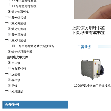
端泵激光打标机
光纤激光打标机
激光熔覆设备
激光焊接机
激光内雕机
上页:
东方明珠书签
激光切割机
下页:
学业有成书签
激光清洗机
激光叶雕机
三光束光纤激光精密焊接设备
主营业务
绿光纳秒激光器
超精密光学元件
窗口镜
布鲁斯特镜
反射镜
输出镜
尾镜
1200W风冷激光手持焊接机
光纤跳线
合作案例