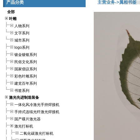
产品分类
主营业务
->属相书签
全部
叶雕
人物系列
文字系列
城市系列
logo系列
镀金镀银系列
民俗文化系列
国家倡议系列
彩色叶雕系列
建党百年系列
书签系列
激光先进制造装备
一体化风冷激光手持焊接机
手持式连续光纤激光焊接机
国产碟片激光器
激光打标机
二氧化碳激光打标机