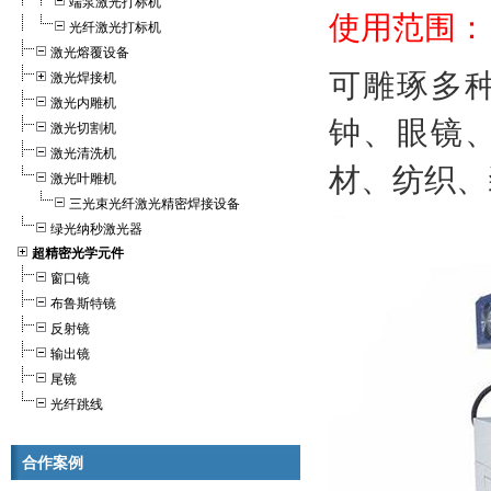
端泵激光打标机
使用范围：
光纤激光打标机
激光熔覆设备
可雕琢多
激光焊接机
激光内雕机
钟、眼镜
激光切割机
激光清洗机
材、纺织、
激光叶雕机
三光束光纤激光精密焊接设备
绿光纳秒激光器
超精密光学元件
窗口镜
布鲁斯特镜
反射镜
输出镜
尾镜
光纤跳线
合作案例