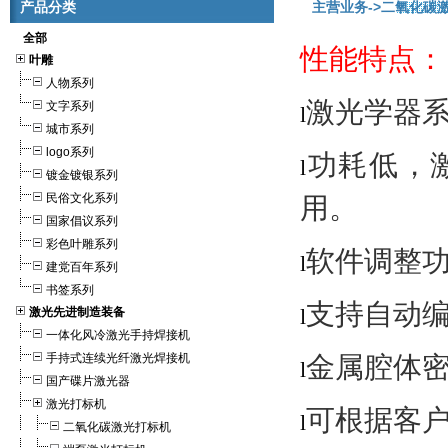
产品分类
主营业务
->二氧化碳
全部
性能特点：
叶雕
人物系列
激光学器
文字系列
l
城市系列
logo系列
功耗低，
l
镀金镀银系列
民俗文化系列
用。
国家倡议系列
彩色叶雕系列
软件调整
l
建党百年系列
书签系列
支持自动
l
激光先进制造装备
一体化风冷激光手持焊接机
手持式连续光纤激光焊接机
金属腔体
l
国产碟片激光器
激光打标机
可根据客
l
二氧化碳激光打标机