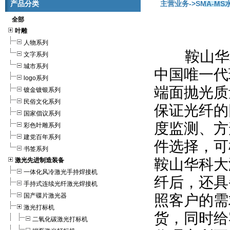
产品分类
主营业务
->SMA-MS
全部
叶雕
人物系列
鞍山华科
文字系列
城市系列
中国唯一代
logo系列
端面抛光质
镀金镀银系列
民俗文化系列
保证光纤的
国家倡议系列
度监测、方
彩色叶雕系列
建党百年系列
件选择，可
书签系列
鞍山华科大
激光先进制造装备
一体化风冷激光手持焊接机
纤后，还具
手持式连续光纤激光焊接机
国产碟片激光器
照客户的需
激光打标机
货，同时给
二氧化碳激光打标机