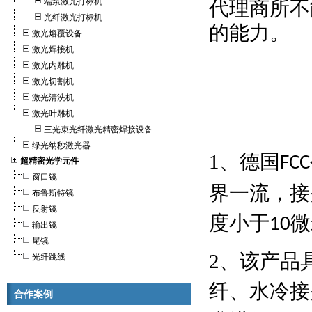
端泵激光打标机
代理商所不
光纤激光打标机
的能力。
激光熔覆设备
激光焊接机
激光内雕机
激光切割机
激光清洗机
激光叶雕机
三光束光纤激光精密焊接设备
绿光纳秒激光器
1
、德国
FCC
超精密光学元件
窗口镜
界一流，接
布鲁斯特镜
反射镜
度小于
微
10
输出镜
尾镜
2
、该产品
光纤跳线
纤、水冷接
合作案例